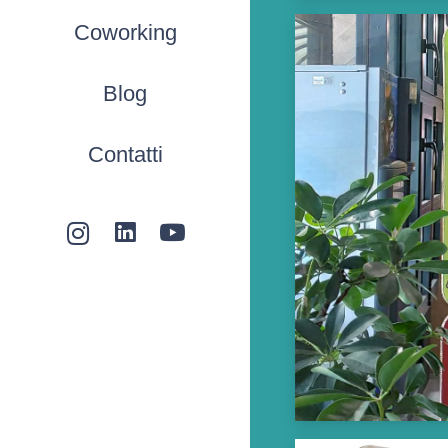
Coworking
Blog
Contatti