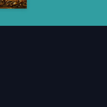
Materiale
Car wrapping
POP