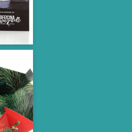
delle linee rette, la stampa e
l’utilizzo della fustellatura
offrono innumerevoli
possibilità di comunicare in
modo creativo non solo con
la grafica ma anche con i
volumi e i nuovi significati che
l’oggetto assume una volta
tagliato e piegato.