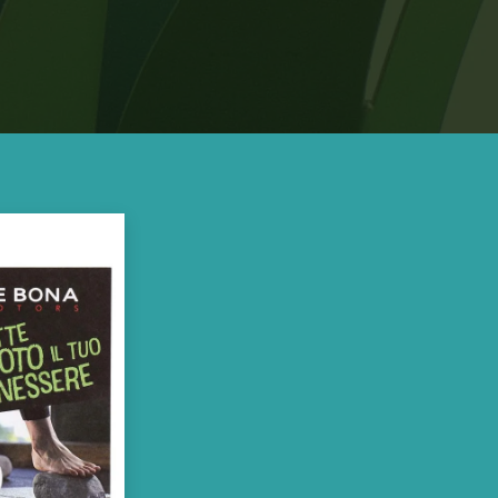
Comunicazione
creativa oltre
le due
dimensioni:
Oltre lo standard, oltre le due
dimensioni, oltre il rigore