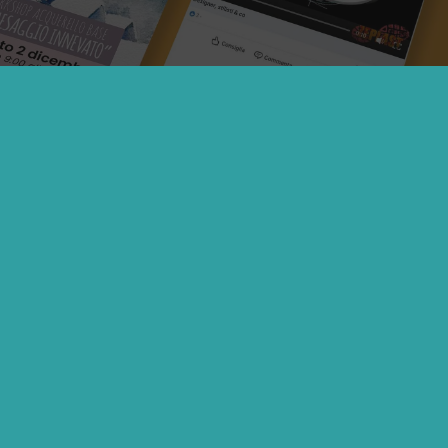
Social media management
Sviluppiamo strategie personalizzate per Instagram,
Facebook e Linkedin. Profiliamo il pubblico, creiamo un
piano editoriale e adottiamo il giusto tone of voice per il
tuo target di riferimento