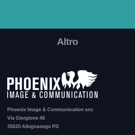
Fotografia, video, grafica e copywriting. Creiamo
contenuti di qualità adatti alla strategia di
comunicazione
Altro
Allestimenti
Web
Packaging
Graphic Design
Fotografia
Phoenix Image & Communication snc
Via Giorgione 48
35020 Albignasego PD